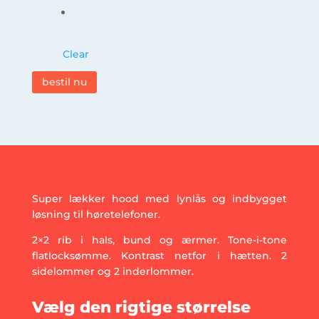
Clear
bestil nu
Super lækker hood med lynlås og indbygget
løsning til høretelefoner.
2×2 rib i hals, bund og ærmer. Tone-i-tone
flatlocksømme. Kontrast netfor i hætten. 2
sidelommer og 2 inderlommer.
Vælg den rigtige størrelse