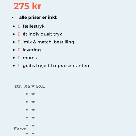
275 kr
alle priser er inkl:

fællestryk

ét individuelt tryk

'mix & match' bestilling

levering

moms

gratis trøje til repræsentanten
str. XS – 5XL
Farve